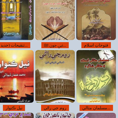
قيحات (جديد...
ڪلام حافظ سنڌي
( سيرت سَرور...
نيل ڪنوار
دختر اسلام
سنگدل شهزادي