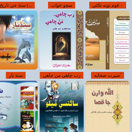
جي تاريخ (...
آيتون آهين...!
سنڌ يار
شرارتي روبورٽ
حديث نبوي ۽...