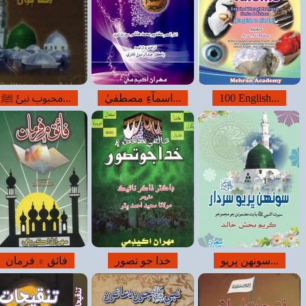
بوب نبئَ ﷺ...
ڪامياب زندگي
عملن جو بدلو
فائق ۾ فرمان
روحاني خزانو
(الله سان محبت...