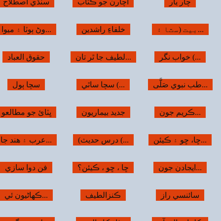
سنڌي اصطلاح
موتي معرفت جا
سفينة الاولياءِ
ڻ ٻوٽا ۽ ميوا...
سنڌ جي ادبي...
مٺي محبوب جا...
حقوق العباد
محسن سنڌ
پاڪستان ڇو...
سچا ٻول
صحت ۽ سماج (...
صحت ۽ ساڃاه
ٽائ جو مطالعو
نماز ڪيئن پڙهجي
رشوت
 ۽ هند جا...
ماکي
حج ۽ عمره
فن دوا سازي
سنڌ جي ادبي...
پير آقا غلام...
ڪهاڻيون ئي...
شنگرف ۽ گندرف
کير ۽ بيضا