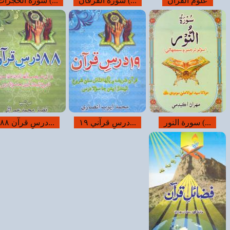
جرات (...
سورة التوبه (...
سچا قول (ٻارن...
رسِ قرآن...
سورةُ...
سورة اٰل عمران...