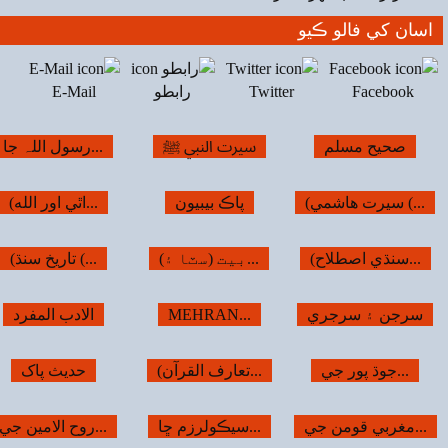
E-Mail
رسول اللہ جا...
تفسير هاشمي (...
تجريد صحيح...
(اٿي اور الله...
(عورت (ماضي،...
انجنيئر...
(تاريخ سنڌ (...
سنڌ جا ڪتب خانا
(شاهه دا رسالا...
الادب المفرد
لوڻ جو خزانو
قرآن شريف
حدیث پاک
وڻ ، ٻوٽا ۽...
حصن حصين
امين جي...
ڏاهپ جا ڏس
روشن راهون