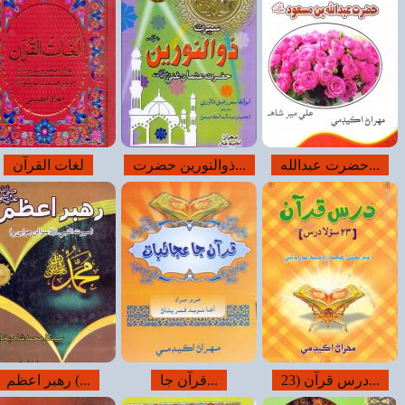
لغات القرآن
قرآن شريف جي...
سورة الملك (...
رھبر اعظم (...
قرآن شريف ۽...
تلاوتِ قرآن جا...