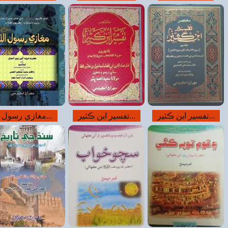
مغازي رسول...
مغازي رسول...
انسان ۽ شيطان...
قرآن مجيد