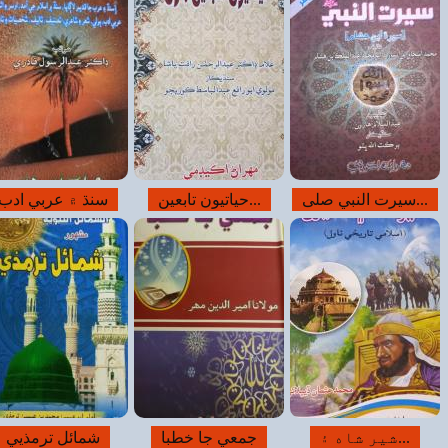
نڌ ۾ عربي ادب
آفريڪاجي شهزادي
ايراني شهزادي
شمائل ترمذيي
کاڌي پيتي بابت...
تفسير ابن...