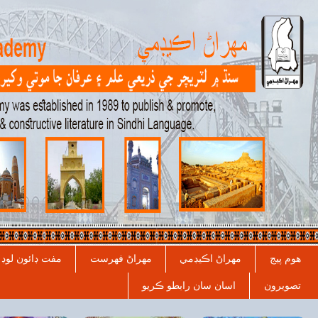
مفت ڊائون لوڊ
ڪتابن جا دڪان
English
Sindhi