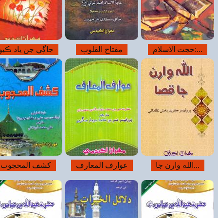
اڳي جن ياد ڪيو
احياء العلوم
الله وارن جي...
شف المحجوب
حضرت بيبي عائشه
خلفاء راشدين...