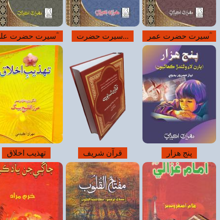
خوبصورت تصويرون
وڏف
تهذيب اخلاق
کامیابی کا...
اللہ جو قرب