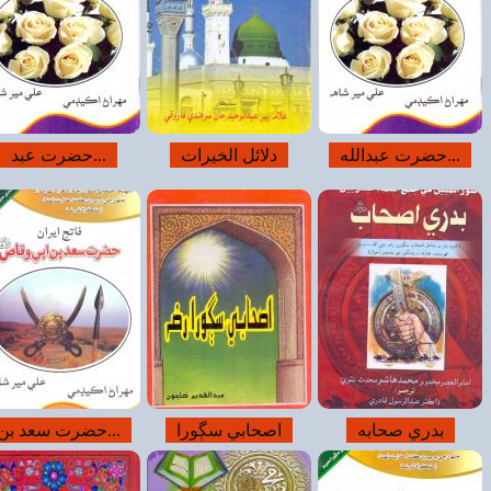
صديق
حضرت عبد...
الفاروق (سيرت...
اڪبر(سيرت...
 بن...
حضرت عبدالله...
حضرت سعد بن...