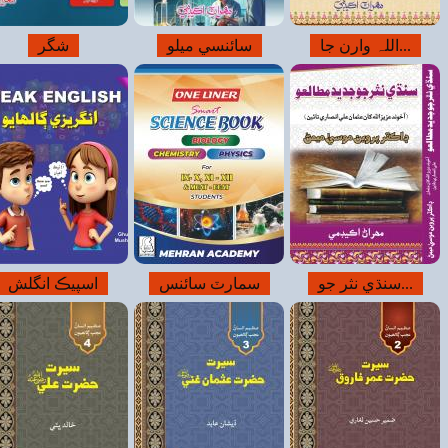
شگر
سکيا جي پھرين...
امر بالمعروف و...
اسپيڪ انگلش
افيڪٽو...
سيرت حضرت...