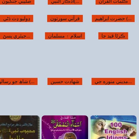
صليبي جنگيون
پاڻ سڳوران (...
قرآني خزانو
ڍوليو ڍٽ ڌڻي
ڀلارو ڀٽ ڌڻي
نبي سائينء جا...
جيئري پسڻ...
اسلامي قانون
الله وارن جا...
رسالو (...
شڪارپور جون...
نورالعرفان...