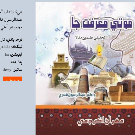
هيءُ ڪتاب ”م
مجموعو آهي.
درجه بندي:
تار
ليکڪ:
ڊاڪٽر 
ايڊيشن:
1st
پنا:
444
سائيز:
demy