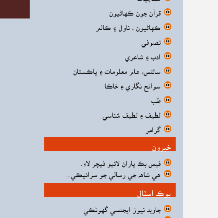
قرآن جون ڪهاڻيون
ڪهاڻيون ، ناول ۽ ڪالم
تصوفي
ادب ۽ شاعري
سائنس، عام معلومات ۽ پاڪستان
سوانح نگاري ۽ خاڪا
طب
لطيف ۽ لطيف شناسي
گرامر
خبرون
فيس بڪ پاران لائيو فيچر لاءِ...
هي شاهه جي رسالي جو سرائيڪي...
بوڪ اسٽال
جاويد نيوز ايجنسي گهوٽڪي