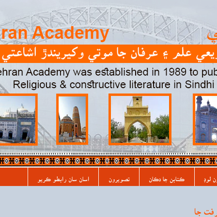
ن لوڊ
ڪتابن جا دڪان
تصويرون
اسان سان رابطو ڪريو
فت جا