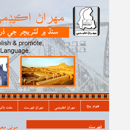
مکيه فهرست
هوم پیج
مهراڻ اڪيڊمي
مهراڻ فهرست
مفت ڊائو
فہرست
موتي معر