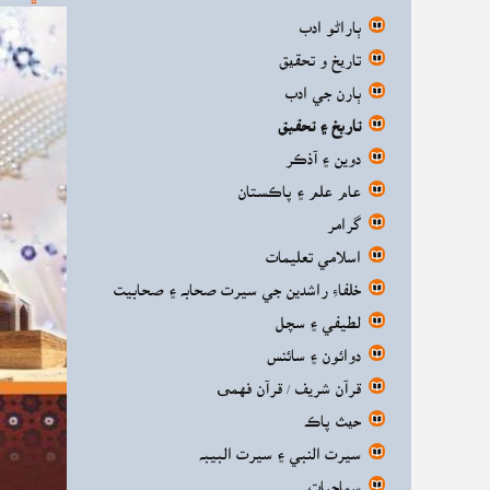
ٻاراڻو ادب
تاریخ و تحقیق
ٻارن جي ادب
تاريخ ۽ تحقيق
دوين ۽ آذڪر
عام علم ۽ پاڪستان
گرامر
اسلامي تعليمات
خلفاءِ راشدين جي سيرت صحابه ۽ صحابيت
لطيفي ۽ سچل
دوائون ۽ سائنس
قرآن شريف / قرآن فهمی
حیث پاڪ
سيرت النبي ۽ سيرت البيبه
سماجيات