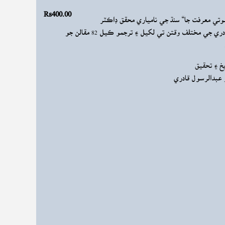
Rs400.00
وتي معرفت جا“ سنڌ جي نامياري محقق ڊاڪٽر
عبدالرسول قادري جي مختلف وقتن تي لکيل ۽ ترجمو ڪيل 82 مقالن جو
يخ ۽ تحقيق
عبدالرسول قادري