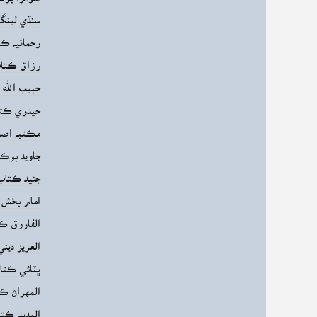
سنڌي لينگو
رحمانيه ڪت
رزاق ڪتاب
حبيب الله چ
حيدري ڪتا
مڪتبه اصلا
جاويد بوڪ
جنيد ڪتاب 
امام بخش 
الفاروق ڪت
العزيز دي
ڀٽائي ڪتاب
المهراڻ ڪ
المدينه ڪت