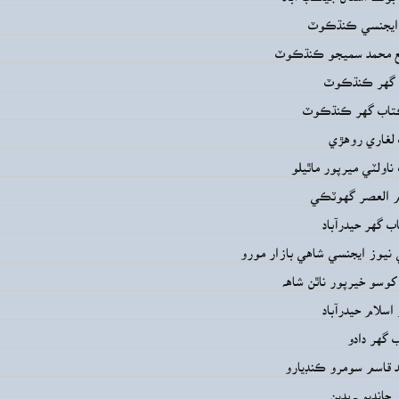
 ايجنسي ڪنڌڪوٽ
يع محمد سميجو ڪنڌڪوٽ
 گهر ڪنڌڪوٽ
اب گهر ڪنڌڪوٽ
 لغاري روهڙي
اولٽي ميرپور ماٿيلو
م العصر گهوٽڪي
 گهر حيدرآباد
نيوز ايجنسي شاهي بازار مورو
وسو خيرپور ناٿن شاهه
اسلام حيدرآباد
 گهر دادو
د قاسم سومرو ڪنڊيارو
انڊيو ــ بدين