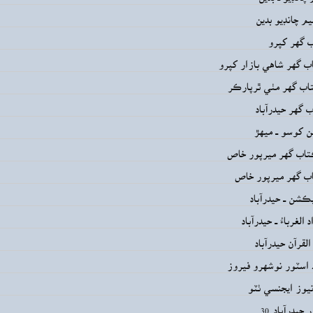
يم چانڊيو بدين
 گهر کپرو
ب گهر شاهي بازار کپرو
ب گهر مٺي ٿرپارڪر
گهر حيدرآباد
 کوسو ــ ميهڙ
اب گهر ميرپور خاص
ب گهر ميرپور خاص
ڪشن ــ حيدرآباد
الغرباءُ ــ حيدرآباد
لقرآن حيدرآباد
اسٽور نوشهرو فيروز
يوز ايجنسي ٺٽو
ور حيدرآباد