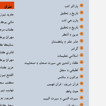
ٻاراڻو ادب
عنوان
تاریخ و تحقیق
جاويد نيو
ٻارن جي ادب
مائي بوڪ 
تاريخ ۽ تحقيق
ڪتاب مرڪ
دوين ۽ آذڪر
مهراڻ بوڪ
عام علم ۽ پاڪستان
سنڌيڪا ڪت
گرامر
قادري ڪتا
اسلامي تعليمات
مهراڻ بوڪ
خلفاءِ راشدين جي سيرت صحابه ۽ صحابيت
عزيز ڪتاب
لطيفي ۽ سچل
الفتح نيو
دوائون ۽ سائنس
مڪتبه سڪن
قرآن شريف / قرآن فهمی
تهذيب نيو
حیث پاڪ
خيرپور بو
سيرت النبي ۽ سيرت البيبه
سچل ڪتاب 
سماجيات