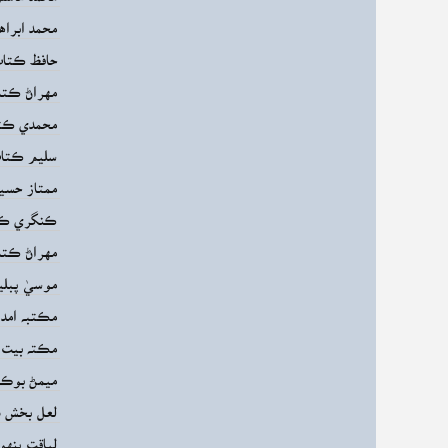
محمد ابراه
حافظ ڪتاب
مهراڻ ڪتا
محمدي ڪتا
سليم ڪتاب 
ممتاز حسين
ڪنگري ڪت
مهراڻ ڪتا
موسيٰ پبلي
مڪتبه امداد 
مڪته بيت ا
ميمڻ بوڪ 
لعل بخش ن
30. لياقت پنه