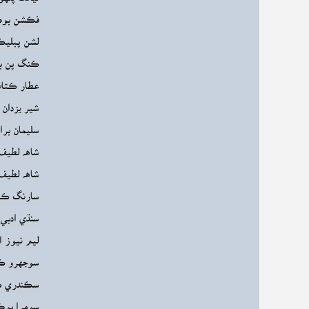
فڪشن بوڪ 
لشن پبليڪ
ڪنگ پن بو
عطار ڪتاب
شير يزدان 
سليمان برا
شاهه لطيف 
شاهه لطيف 
سارنگ ڪتا
سنڌي ادبي ب
ليم نيوز ا
سوجهرو ڪت
سڪندري ڪ
سومرا بوڪ