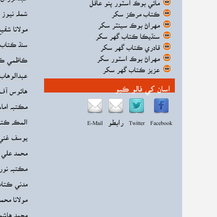
مائي بوڪ اسٽور پنو عاقل
شمله نيوز
ڪتاب مرڪز سکر
مهراڻ بوڪ سينٽر سکر
مولانا شف
سنڌيڪا ڪتاب گهر سکر
سنڌ ڪتاب
قادري ڪتاب گهر سکر
مهراڻ بوڪ اسٽور سکر
ڪاظمي ڪت
عزيز ڪتاب گهر سکر
عبدالوهاب
اسان کي فالو ڪيو
هائوس آف ن
مڪتبه اما
المڪه ڪتاب
Facebook
Twitter
رابطو
E-Mail
يوسف غني 
محمد علي ک
مڪتبه نور 
مدني ڪتاب
مولانا محم
محمد هاشم چ