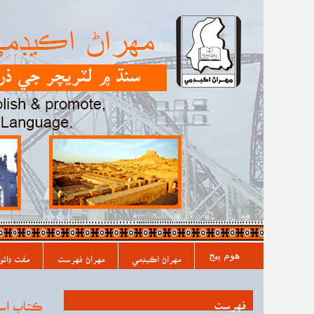
مکيه فهرست
هوم پیج
مهراڻ اڪيڊمي
مهراڻ فهرست
مفت ڊائو
فہرست
ڪتاب اسٽ