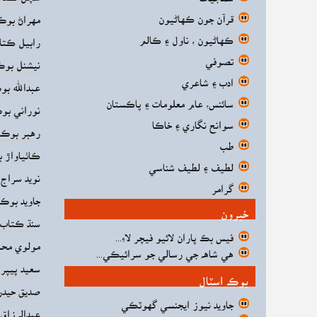
قرآن جون ڪهاڻيون
مهراڻ بوڪ
ڪهاڻيون ، ناول ۽ ڪالم
رابيل ڪتا
تصوفي
نيشنل بوڪ
ادب ۽ شاعري
عبدالله بو
سائنس، عام معلومات ۽ پاڪستان
نوراني بو
سوانح نگاري ۽ خاڪا
رهبر بوڪ 
طب
ڪاٺياواڙ 
لطيف ۽ لطيف شناسي
نويد سراج 
گرامر
جاويد بوڪ
خبرون
سنڌ ڪتاب 
فيس بڪ پاران لائيو فيچر لاءِ...
مولوي محم
هي شاهه جي رسالي جو سرائيڪي...
سعيد پيپر
بوڪ اسٽال
صديق حيدر
جاويد نيوز ايجنسي گهوٽڪي
عبدالرزاق