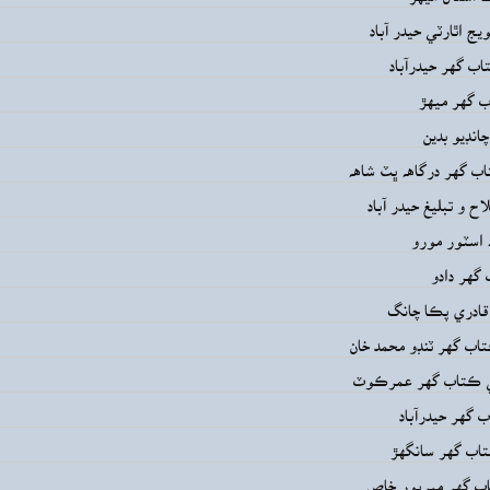
يج اٿارٽي حيدر آباد
اب گهر حيدرآباد
 گهر ميهڙ
انڊيو بدين
ب گهر درگاهه ڀٽ شاهه
ح و تبليغ حيدر آباد
 اسٽور مورو
گهر دادو
قادري پڪا چانگ
اب گهر ٽنڊو محمد خان
ني ڪتاب گهر عمرڪوٽ
 گهر حيدرآباد
تاب گهر سانگهڙ
اب گهر ميرپور خاص