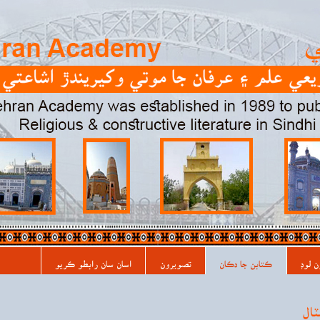
ن لوڊ
ڪتابن جا دڪان
تصويرون
اسان سان رابطو ڪريو
ال