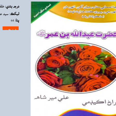
درجه بندي:
خلف
ليکڪ:
سيد عل
پنا:
64