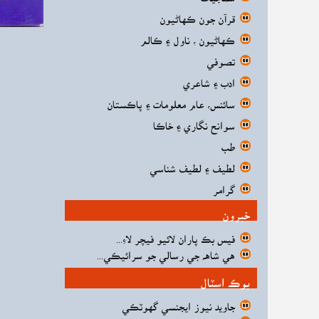
قرآن جون ڪهاڻيون
ڪهاڻيون ، ناول ۽ ڪالم
تصوفي
ادب ۽ شاعري
سائنس، عام معلومات ۽ پاڪستان
سوانح نگاري ۽ خاڪا
طب
لطيف ۽ لطيف شناسي
گرامر
خبرون
فيس بڪ پاران لائيو فيچر لاءِ...
هي شاهه جي رسالي جو سرائيڪي...
بوڪ اسٽال
جاويد نيوز ايجنسي گهوٽڪي