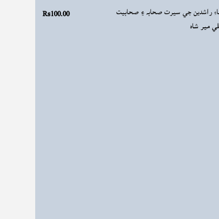
Rs100.00
اءِ راشدين جي سيرت صحابه ۽ صحابيت
ي مير شاه