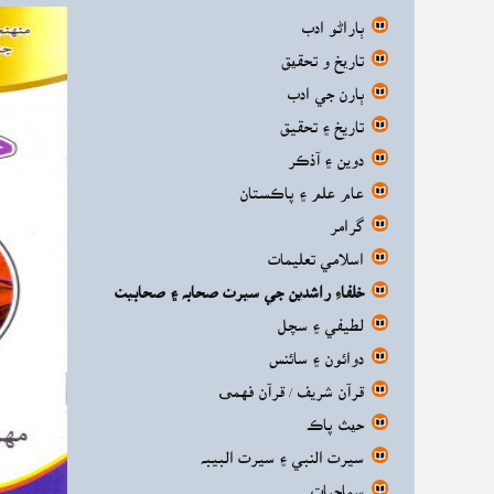
ٻاراڻو ادب
تاریخ و تحقیق
ٻارن جي ادب
تاريخ ۽ تحقيق
دوين ۽ آذڪر
عام علم ۽ پاڪستان
گرامر
اسلامي تعليمات
خلفاءِ راشدين جي سيرت صحابه ۽ صحابيت
لطيفي ۽ سچل
دوائون ۽ سائنس
قرآن شريف / قرآن فهمی
حیث پاڪ
سيرت النبي ۽ سيرت البيبه
سماجيات