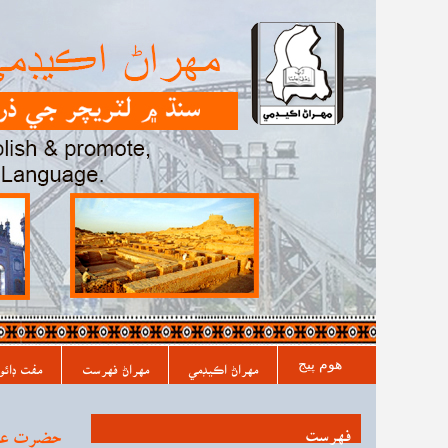
مکيه فهرست
هوم پیج
مهراڻ اڪيڊمي
مهراڻ فهرست
مفت ڊائو
فہرست
حضرت عبد