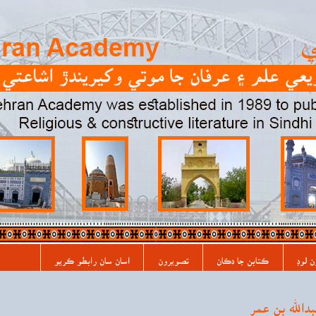
ن لوڊ
ڪتابن جا دڪان
تصويرون
اسان سان رابطو ڪريو
الله بن عمر