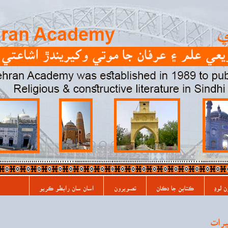
ن لوڊ
ڪتابن جا دڪان
تصويرون
اسان سان رابطو ڪريو
يرات