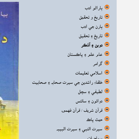
ٻاراڻو ادب
تاریخ و تحقیق
ٻارن جي ادب
تاريخ ۽ تحقيق
دوين ۽ آذڪر
عام علم ۽ پاڪستان
گرامر
اسلامي تعليمات
خلفاءِ راشدين جي سيرت صحابه ۽ صحابيت
لطيفي ۽ سچل
دوائون ۽ سائنس
قرآن شريف / قرآن فهمی
حیث پاڪ
سيرت النبي ۽ سيرت البيبه
سماجيات