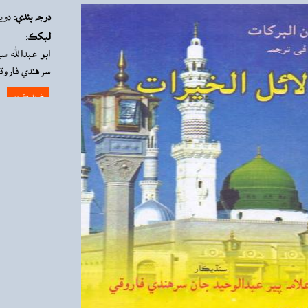
درجه بندي:
دوي
ليکڪ:
ابو عبدالله س
سرهندي فاروق