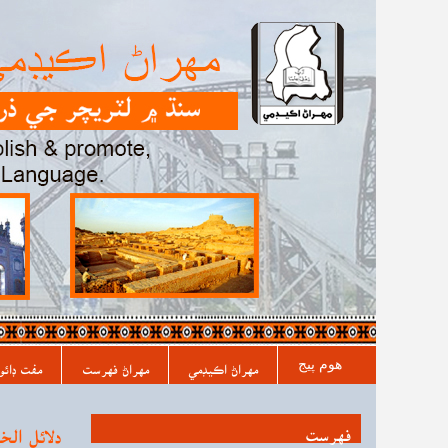
مکيه فهرست
هوم پیج
مهراڻ اڪيڊمي
مهراڻ فهرست
مفت ڊائو
فہرست
دلائل الخ