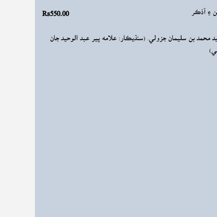
Rs550.00
ن ۽ آذڪر
يد محمد بن سليمان جزولي. (سنڌيڪار: علامہ پير عبد الوحيد جان
ي)