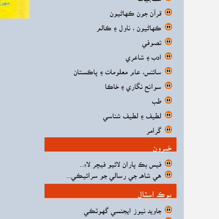
قرآن جون ڪهاڻيون
ڪهاڻيون ، ناول ۽ ڪالم
تصوفي
ادب ۽ شاعري
سائنس، عام معلومات ۽ پاڪستان
سوانح نگاري ۽ خاڪا
طب
لطيف ۽ لطيف شناسي
گرامر
خبرون
فيس بڪ پاران لائيو فيچر لاءِ...
هي شاهه جي رسالي جو سرائيڪي...
بوڪ اسٽال
جاويد نيوز ايجنسي گهوٽڪي