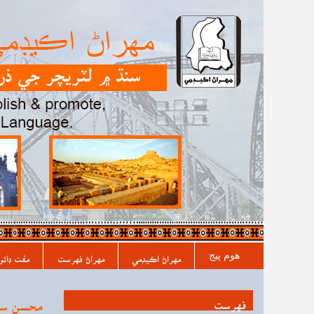
مکيه فهرست
هوم پیج
مهراڻ اڪيڊمي
مهراڻ فهرست
مفت ڊائو
فہرست
محسن سن