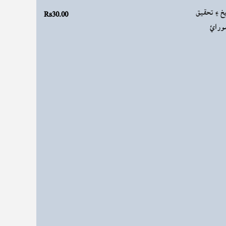
Rs30.00
يخ ۽ تحقيق
ورائ