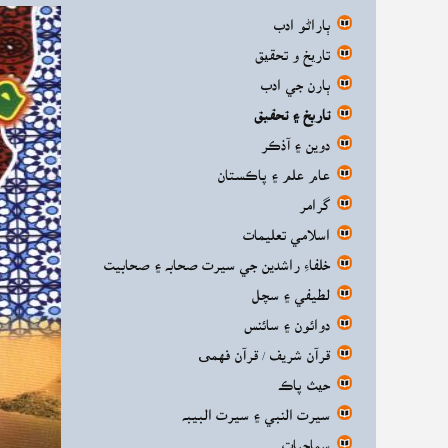
ٻاراڻو ادب
تاریخ و تحقیق
ٻارن جي ادب
تاريخ ۽ تحقيق
دوين ۽ آذڪر
عام علم ۽ پاڪستان
گرامر
اسلامي تعليمات
خلفاءِ راشدين جي سيرت صحابه ۽ صحابيت
لطيفي ۽ سچل
دوائون ۽ سائنس
قرآن شريف / قرآن فهمی
حیث پاڪ
سيرت النبي ۽ سيرت البيبه
سماجيات