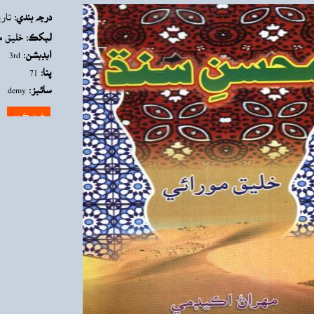
درجه بندي:
تار
ليکڪ:
خليق م
ايڊيشن:
3rd
پنا:
71
سائيز:
demy