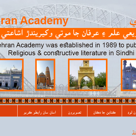
ن لوڊ
ڪتابن جا دڪان
تصويرون
اسان سان رابطو ڪريو
ڌ