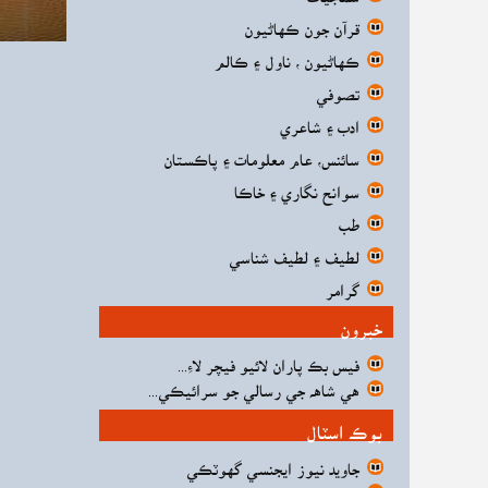
قرآن جون ڪهاڻيون
ڪهاڻيون ، ناول ۽ ڪالم
تصوفي
ادب ۽ شاعري
سائنس، عام معلومات ۽ پاڪستان
سوانح نگاري ۽ خاڪا
طب
لطيف ۽ لطيف شناسي
گرامر
خبرون
فيس بڪ پاران لائيو فيچر لاءِ...
هي شاهه جي رسالي جو سرائيڪي...
بوڪ اسٽال
جاويد نيوز ايجنسي گهوٽڪي